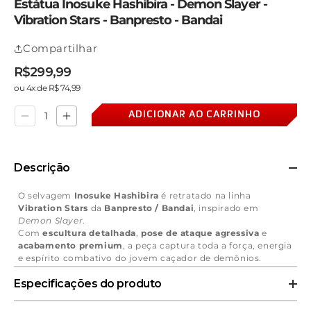
Estátua Inosuke Hashibira - Demon Slayer -
Vibration Stars - Banpresto - Bandai
Compartilhar
R$299,99
Preço
Preço
Preço
ou 4x de R$ 74,99
normal
promocional
normal
ADICIONAR AO CARRINHO
Diminuir
Aumentar
a
a
quantidade
quantidade
de
de
Estátua
Estátua
Descrição
Inosuke
Inosuke
Hashibira
Hashibira
-
-
O selvagem
Inosuke Hashibira
é retratado na linha
Demon
Demon
Vibration Stars
da
Banpresto / Bandai
, inspirado em
Slayer
Slayer
Demon Slayer
.
-
-
Com
escultura detalhada
,
pose de ataque agressiva
e
Vibration
Vibration
Stars
Stars
acabamento premium
, a peça captura toda a força, energia
-
-
e espírito combativo do jovem caçador de demônios.
Banpresto
Banpresto
Ideal para colecionadores que buscam
autenticidade
,
-
-
Especificações do produto
impacto visual
e
qualidade premium
.
Bandai
Bandai
Tipo:
Estátua