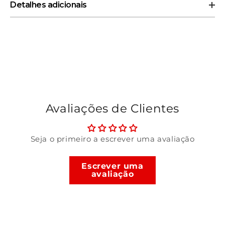
Detalhes adicionais
Fabricante:
Bandai
Franquia:
Demon Slayer
Código de Barras:
4983164895506
Linha:
Vibration Stars
Peso:
1.0 kg
Tipo de Produto:
Tamanho:
9
Avaliações de Clientes
Seja o primeiro a escrever uma avaliação
Escrever uma
avaliação