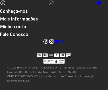
Facebook
Instagram
Yo
Translation missing: pt-BR.sections
Conheça-nos
Mais informações
Minha conta
Fale Conosco
Facebook
Instagram
YouTube
TikTok
Translation missing: pt-
BR.sections.footer.follow_us
© 2025 BANDAI BRASIL - TODOS OS DIREITOS RESERVADOS. Rua do
Bosque,881 – Barra Funda, São Paulo - SP, 01136-000
CNPJ:11.815.832/0001-82 - Ibiza Collectibles Comércio , Importação
Exportação Ltda.