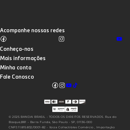
Acompanhe nossas redes
Facebook
Instagram
Yo
Translation missing: pt-BR.sections
Conheça-nos
Mais informações
Minha conta
Fale Conosco
Facebook
Instagram
YouTube
TikTok
Translation missing: pt-
BR.sections.footer.follow_us
© 2025 BANDAI BRASIL - TODOS OS DIREITOS RESERVADOS. Rua do
Bosque,881 – Barra Funda, São Paulo - SP, 01136-000
CNPJ:11.815.832/0001-82 - Ibiza Collectibles Comércio , Importação