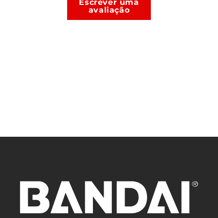
Escrever uma
Ele tem um temperamento forte, mas não é tão ruim
avaliação
quanto o de Yusuke. Ele tem um coração bondoso (sendo
considerado o mais gentil dos quatro personagens
principais) e uma natureza honesta. Além disso, ele não
gosta de brigar com garotas e está profundamente
apaixonado pela aparição de gelo Yukina, por quem se
apaixonou à primeira vista. No entanto, os gestos e frases
românticas de Kuwabara passam despercebidos porque
Yukina não entende o que é o amor. Apesar disso, existe um
forte vínculo entre eles, pois ele foi capaz de conversar
telepaticamente com ela e foi curado de forma mais
eficiente por seus poderes de cura.