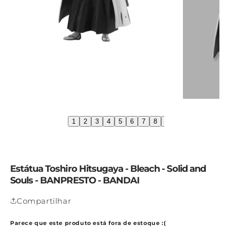
1
2
3
4
5
6
7
8
9
10
11
12
1
Estátua Toshiro Hitsugaya - Bleach - Solid and
Souls - BANPRESTO - BANDAI
Compartilhar
Parece que este produto está fora de estoque :(