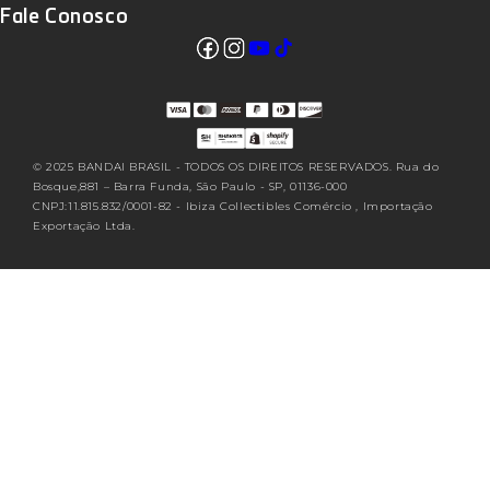
Fale Conosco
Facebook
Instagram
YouTube
TikTok
Translation missing: pt-
BR.sections.footer.follow_us
© 2025 BANDAI BRASIL - TODOS OS DIREITOS RESERVADOS. Rua do
Bosque,881 – Barra Funda, São Paulo - SP, 01136-000
CNPJ:11.815.832/0001-82 - Ibiza Collectibles Comércio , Importação
Exportação Ltda.