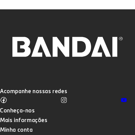
Acompanhe nossas redes
Facebook
Instagram
Yo
Translation missing: pt-BR.sections
Conheça-nos
Mais informações
Minha conta