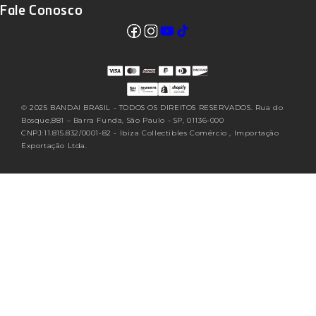
Fale Conosco
Facebook
Instagram
YouTube
TikTok
Translation missing: pt-
BR.sections.footer.follow_us
© 2025 BANDAI BRASIL - TODOS OS DIREITOS RESERVADOS. Rua do
Bosque,881 – Barra Funda, São Paulo - SP, 01136-000
CNPJ:11.815.832/0001-82 - Ibiza Collectibles Comércio , Importação
Exportação Ltda.