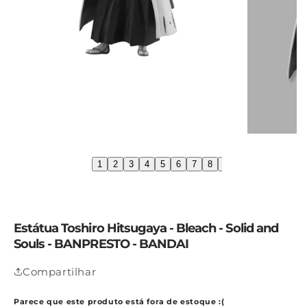
1
2
3
4
5
6
7
8
9
10
11
12
1
Estátua Toshiro Hitsugaya - Bleach - Solid and
Souls - BANPRESTO - BANDAI
Compartilhar
Parece que este produto está fora de estoque :(