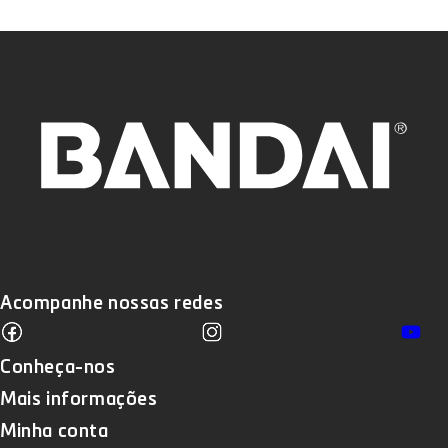
Acompanhe nossas redes
Facebook
Instagram
Yo
Translation missing: pt-BR.sections
Conheça-nos
Mais informações
Minha conta