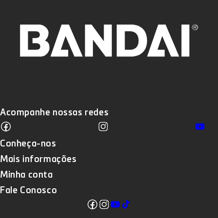
Acompanhe nossas redes
Facebook
Instagram
Yo
Translation missing: pt-BR.sections
Conheça-nos
Mais informações
Minha conta
Fale Conosco
Facebook
Instagram
YouTube
TikTok
Translation missing: pt-