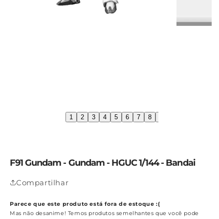
1
2
3
4
5
6
7
8
9
10
11
12
1
F91 Gundam - Gundam - HGUC 1/144 - Bandai
Compartilhar
Parece que este produto está fora de estoque :(
Mas não desanime! Temos produtos semelhantes que você pode