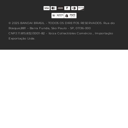
BR.sections.footer.follow_us
© 2025 BANDAI BRASIL - TODOS OS DIREITOS RESERVADOS. Rua do
Bosque,881 – Barra Funda, São Paulo - SP, 01136-000
CNPJ:11.815.832/0001-82 - Ibiza Collectibles Comércio , Importação
Exportação Ltda.