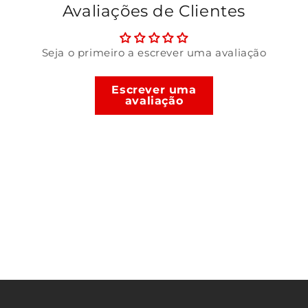
Monte e personalize seu próprio Gundam F91
Avaliações de Clientes
Inclui todas as peças e decalques necessários
Seja o primeiro a escrever uma avaliação
Design fiel e articulação avançada para poses dinâmicas
Perfeito para colecionadores e entusiastas de Gundam
Escrever uma
avaliação