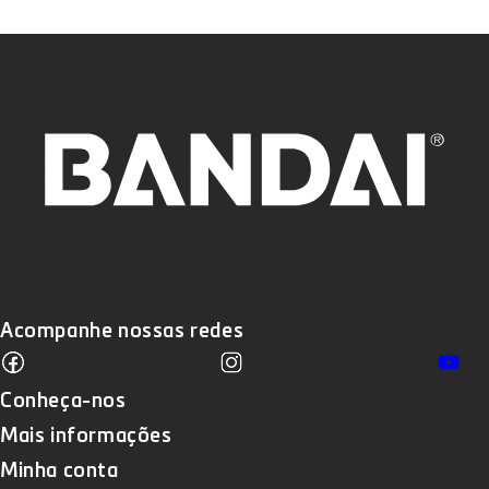
Acompanhe nossas redes
Facebook
Instagram
Yo
Translation missing: pt-BR.sections
Conheça-nos
Mais informações
Minha conta