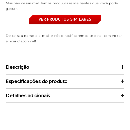
Mas não desanime! Temos produtos semelhantes que você pode
gostar.
VER PRODUTOS SIMILARES
Deixe seu nome e e-mail e nós o notificaremos se este item voltar
a ficar disponível!
Descrição
Figura Moon Stick Brilliant Color Edition - Sailor Moon -
Especificações do produto
Proplica - Bandai
Tipo:
Figura Articulada
Detalhes adicionais
Fabricante:
Bandai
Franquia:
Sailor Moon
Tipo de Produto:
Linha:
Proplica
Tamanho:
9