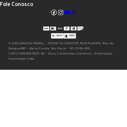
Fale Conosco
Facebook
Instagram
YouTube
TikTok
Translation missing: pt-
BR.sections.footer.follow_us
© 2025 BANDAI BRASIL - TODOS OS DIREITOS RESERVADOS. Rua do
Bosque,881 – Barra Funda, São Paulo - SP, 01136-000
CNPJ:11.815.832/0001-82 - Ibiza Collectibles Comércio , Importação
Exportação Ltda.