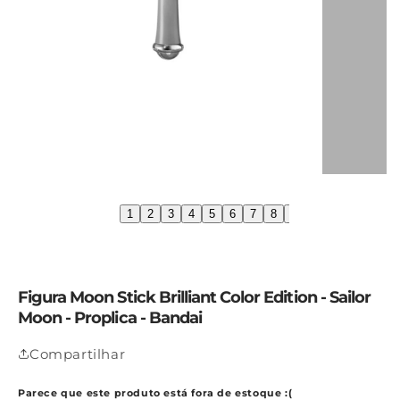
1
2
3
4
5
6
7
8
9
10
11
12
1
Figura Moon Stick Brilliant Color Edition - Sailor
Moon - Proplica - Bandai
Compartilhar
Parece que este produto está fora de estoque :(