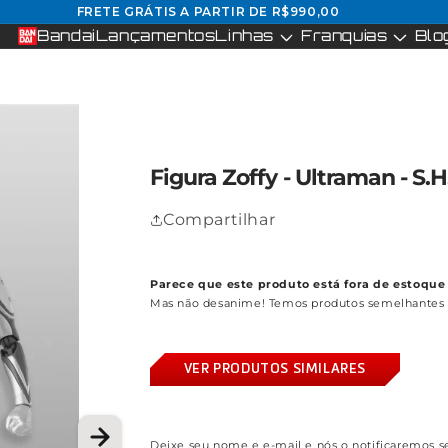
FRETE GRÁTIS A PARTIR DE R$990,00
Bandai
Lançamentos
Linhas
Franquias
Blo
Figura Zoffy - Ultraman - S.
Compartilhar
Parece que este produto está fora de estoque 
Mas não desanime! Temos produtos semelhantes 
VER PRODUTOS SIMILARES
Deixe seu nome e e-mail e nós o notificaremos se 