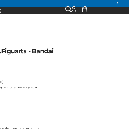
Entrar
Seu
g
ou
Carrinho
Criar
Conta
H.Figuarts - Bandai
:(
que você pode gostar.
este item voltar a ficar