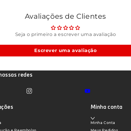
Avaliações de Clientes
Seja o primeiro a escrever uma avaliação
Escrever uma avaliação
ossas redes
Instagram
YouTube
Translation missing: pt-
BR.sections.footer.follow_us
ações
Minha conta
a
Minha Conta
olução e Reembolso
Meus Pedidos