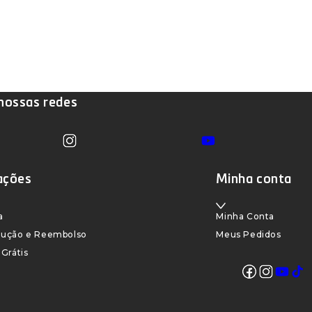
ossas redes
Instagram
YouTube
Translation missing: pt-
BR.sections.footer.follow_us
ações
Minha conta
a
Minha Conta
olução e Reembolso
Meus Pedidos
 Grátis
Faceboo
Insta
You
T
Transl
BR.sec