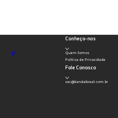
Conheça-nos
Quem Somos
TikTok
Política de Privacidade
Fale Conosco
sac@bandaibrasil.com.br
k
gram
Tube
ikTok
ation missing: pt-
tions.footer.follow_us