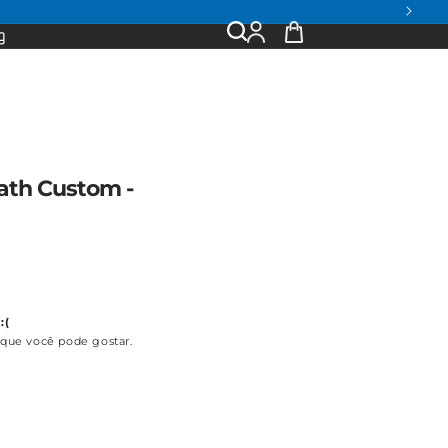
Entrar
Seu
g
ou
Carrinho
Criar
Conta
ath Custom -
:(
que você pode gostar.