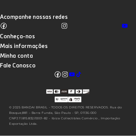
Acompanhe nossas redes
Facebook
Instagram
Yo
Translation missing: pt-BR.sections
Conheça-nos
Mais informações
Minha conta
Fale Conosco
Facebook
Instagram
YouTube
TikTok
Translation missing: pt-
BR.sections.footer.follow_us
© 2025 BANDAI BRASIL - TODOS OS DIREITOS RESERVADOS. Rua do
Bosque,881 – Barra Funda, São Paulo - SP, 01136-000
CNPJ:11.815.832/0001-82 - Ibiza Collectibles Comércio , Importação
Exportação Ltda.