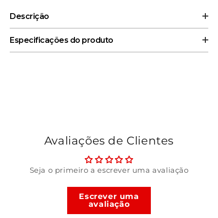
Descrição
A Medical Machine de Dragon Ball é reproduzida com
Especificações do produto
fidelidade, trazendo um item icônico do universo da série
em forma de figura detalhada.
Ideal para fãs que apreciam peças complementares e
momentos clássicos da franquia.
Avaliações de Clientes
Seja o primeiro a escrever uma avaliação
Escrever uma
avaliação