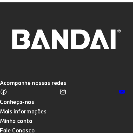
Acompanhe nossas redes
Facebook
Instagram
Yo
Translation missing: pt-BR.sections
Conheça-nos
Mais informações
Minha conta
Fale Conosco