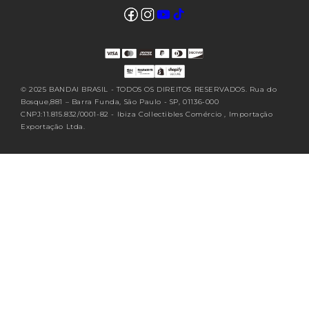
Facebook
Instagram
YouTube
TikTok
Translation missing: pt-
BR.sections.footer.follow_us
© 2025 BANDAI BRASIL - TODOS OS DIREITOS RESERVADOS. Rua do
Bosque,881 – Barra Funda, São Paulo - SP, 01136-000
CNPJ:11.815.832/0001-82 - Ibiza Collectibles Comércio , Importação
Exportação Ltda.