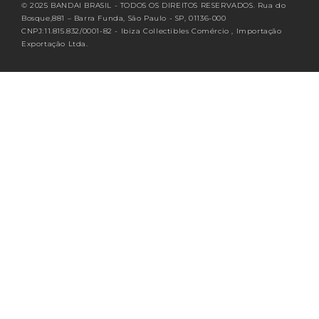
© 2025 BANDAI BRASIL - TODOS OS DIREITOS RESERVADOS. Rua do
Bosque,881 – Barra Funda, São Paulo - SP, 01136-000
CNPJ:11.815.832/0001-82 - Ibiza Collectibles Comércio , Importação
Exportação Ltda.