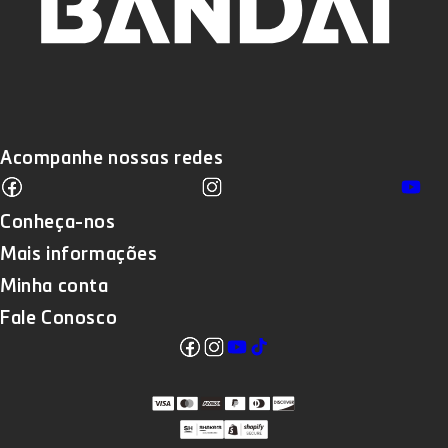
Acompanhe nossas redes
Facebook
Instagram
Yo
Translation missing: pt-BR.sections
Conheça-nos
Mais informações
Minha conta
Fale Conosco
Facebook
Instagram
YouTube
TikTok
Translation missing: pt-
BR.sections.footer.follow_us