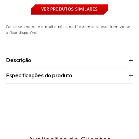
VER PRODUTOS SIMILARES
Deixe seu nome e e-mail e nós o notificaremos se este item voltar
a ficar disponível!
Descrição
Peter B. Parker e Mayday Parker formam um conjunto
Especificações do produto
encantador e cheio de personalidade, com escultura fiel ao
estilo visual do filme.
Uma peça única e emocional para fãs do Aranhaverso e
colecionadores da Marvel.