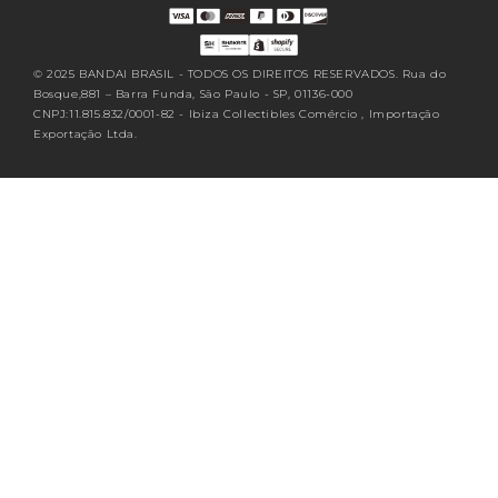
BR.sections.footer.follow_us
© 2025 BANDAI BRASIL - TODOS OS DIREITOS RESERVADOS. Rua do
Bosque,881 – Barra Funda, São Paulo - SP, 01136-000
CNPJ:11.815.832/0001-82 - Ibiza Collectibles Comércio , Importação
Exportação Ltda.