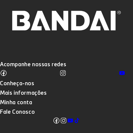
Acompanhe nossas redes
Facebook
Instagram
Yo
Translation missing: pt-BR.sections
Conheça-nos
Mais informações
Minha conta
Fale Conosco
Facebook
Instagram
YouTube
TikTok
Translation missing: pt-