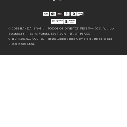
Translation missing: pt-
BR.sections.footer.follow_us
© 2025 BANDAI BRASIL - TODOS OS DIREITOS RESERVADOS. Rua do
Bosque,881 – Barra Funda, São Paulo - SP, 01136-000
CNPJ:11.815.832/0001-82 - Ibiza Collectibles Comércio , Importação
Exportação Ltda.