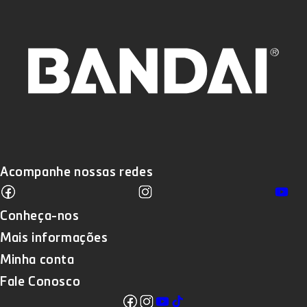
Acompanhe nossas redes
Facebook
Instagram
Yo
Translation missing: pt-BR.sections
Conheça-nos
Mais informações
Minha conta
Fale Conosco
Facebook
Instagram
YouTube
TikTok