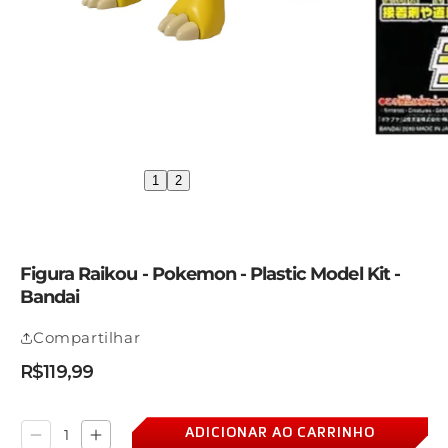
1
2
Figura Raikou - Pokemon - Plastic Model Kit -
Bandai
Compartilhar
R$119,99
Preço
Preço
Preço
normal
promocional
normal
ADICIONAR AO CARRINHO
Diminuir
Aumentar