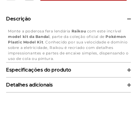
a
a
quantidade
quantidade
de
de
Figura
Figura
Descrição
Raikou
Raikou
-
-
Pokemon
Pokemon
Monte a poderosa fera lendária
Raikou
com este incrível
-
-
model kit da Bandai
, parte da coleção oficial de
Pokémon
Plastic
Plastic
Plastic Model Kit
. Conhecido por sua velocidade e domínio
Model
Model
sobre a eletricidade, Raikou é recriado com detalhes
Kit
Kit
-
-
impressionantes e partes de encaixe simples, dispensando o
Bandai
Bandai
uso de cola ou pintura.
Perfeito para fãs e colecionadores, o kit permite montar e
Especificações do produto
exibir o majestoso Pokémon Lendário do tipo Elétrico em
uma pose dinâmica. Ideal tanto para iniciantes quanto para
Tipo:
Model Kit
modelistas experientes, o
Raikou Plastic Model Kit da
Detalhes adicionais
Fabricante:
Bandai
Bandai
é uma adição eletrizante à sua coleção de Pokémon!
Franquia:
Pokemon
⚡
Código de Barras:
4573102664037
Linha:
Model Kit
Peso:
1.0 kg
Tipo de Produto:
Tamanho:
14