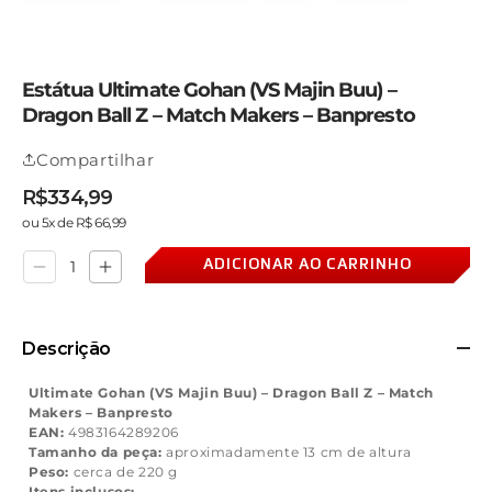
Estátua Ultimate Gohan (VS Majin Buu) –
Dragon Ball Z – Match Makers – Banpresto
Compartilhar
R$334,99
Preço
Preço
Preço
ou 5x de R$ 66,99
normal
promocional
normal
ADICIONAR AO CARRINHO
Diminuir
Aumentar
a
a
quantidade
quantidade
de
de
Estátua
Estátua
Descrição
Ultimate
Ultimate
Gohan
Gohan
(VS
(VS
Ultimate Gohan (VS Majin Buu) – Dragon Ball Z – Match
Majin
Majin
Makers – Banpresto
Buu)
Buu)
EAN:
4983164289206
–
–
Tamanho da peça:
aproximadamente 13 cm de altura
Dragon
Dragon
Ball
Ball
Peso:
cerca de 220 g
Z
Z
Itens inclusos: