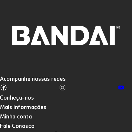
Acompanhe nossas redes
Facebook
Instagram
Yo
Translation missing: pt-BR.sections
Conheça-nos
Mais informações
Minha conta
Fale Conosco