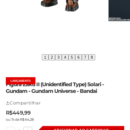
1
2
3
4
5
6
7
8
LANÇAMENTO
Figura Zaku II (Unidentified Type) Solari -
Gundam - Gundam Universe - Bandai
Compartilhar
R$449,99
Preço
Preço
Preço
ou 7x de R$ 64,28
normal
promocional
normal