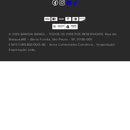
Facebook
Instagram
YouTube
TikTok
Translation missing: pt-
BR.sections.footer.follow_us
© 2025 BANDAI BRASIL - TODOS OS DIREITOS RESERVADOS. Rua do
Bosque,881 – Barra Funda, São Paulo - SP, 01136-000
CNPJ:11.815.832/0001-82 - Ibiza Collectibles Comércio , Importação
Exportação Ltda.