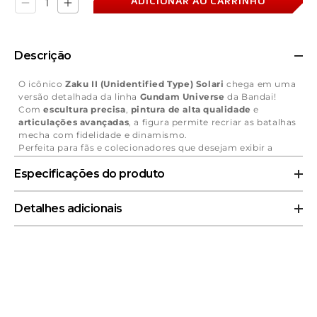
ADICIONAR AO CARRINHO
Diminuir
Aumentar
a
a
quantidade
quantidade
de
de
Figura
Figura
Descrição
Zaku
Zaku
II
II
(Unidentified
(Unidentified
O icônico
Zaku II (Unidentified Type) Solari
chega em uma
Type)
Type)
versão detalhada da linha
Gundam Universe
da Bandai!
Solari
Solari
Com
escultura precisa
,
pintura de alta qualidade
e
-
-
articulações avançadas
, a figura permite recriar as batalhas
Gundam
Gundam
-
-
mecha com fidelidade e dinamismo.
Gundam
Gundam
Perfeita para fãs e colecionadores que desejam exibir a
Universe
Universe
imponência e o design clássico do universo
Gundam
,
-
-
Especificações do produto
unindo
autenticidade
e
qualidade premium
em uma peça
Bandai
Bandai
de destaque.
Tipo:
Figura Articulada
Detalhes adicionais
Fabricante:
Bandai
Material:
Podendo conter peças em resina, Polystone, Pvc,
Código de Barras:
4573102667571
metal e tecido
Material:
Podendo conter peças em resina, Polystone, Pvc,
Franquia:
Gundam
metal e tecido
Linha:
Gundam Universe
Peso:
1.0 kg
Tipo de Produto:
Figura
Tamanho:
8