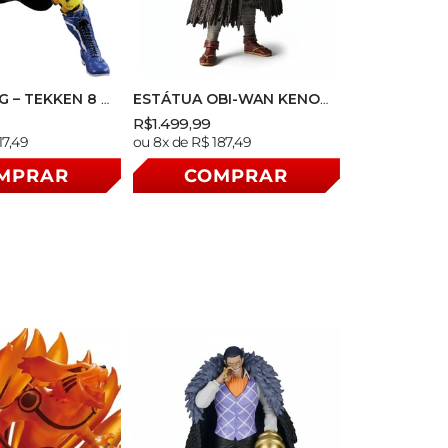
G – TEKKEN 8 –
ESTÁTUA OBI-WAN KENOBI
TS – BANDAI
– STAR WARS – SOHEI
Preço
Preço
R$1.499,99
MEISHO MOVIE
Preço
17,49
ou 8x de R$ 187,49
nal
normal
promocional
REALIZATION – BANDAI
normal
MPRAR
COMPRAR