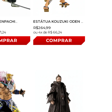
ENPACHI
ESTÁTUA KOUZUKI ODEN –
LEACH –
ONE PIECE – KING OF
Preço
Preço
R$264,99
STARS –
ARTIST SPECIAL VER. –
Preço
1,24
ou 4x de R$ 66,24
nal
normal
promocional
O
BANPRESTO
normal
MPRAR
COMPRAR