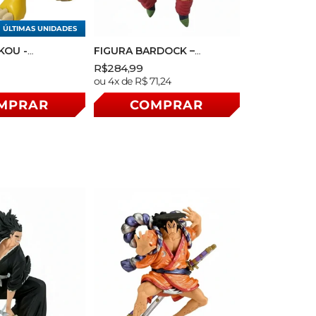
ÚLTIMAS UNIDADES
KOU -
FIGURA BARDOCK –
 PLASTIC
DRAGON BALL Z –
Preço
Preço
R$284,99
- BANDAI
G×MATERIA – BANPRESTO
Preço
ou 4x de R$ 71,24
nal
normal
promocional
normal
MPRAR
COMPRAR