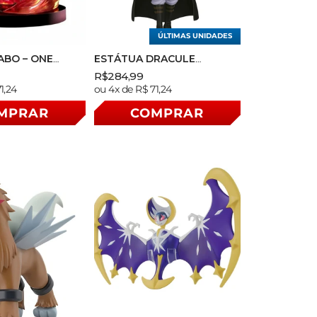
ÚLTIMAS UNIDADES
ABO – ONE
ESTÁTUA DRACULE
ORLD
MIHAWK – ONE PIECE – THE
Preço
Preço
R$284,99
LE FIGURE
SHUKKO – BANPRESTO
Preço
1,24
ou 4x de R$ 71,24
nal
normal
promocional
 BANPRESTO
normal
MPRAR
COMPRAR