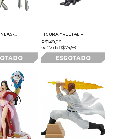
RNEAS-
FIGURA YVELTAL -
 PLASTIC
POKEMON - PLASTIC
Preço
Preço
R$149,99
- BANDAI
MODEL KIT - BANDAI
Preço
ou 2x de R$ 74,99
nal
normal
promocional
normal
GOTADO
ESGOTADO