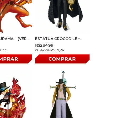
RAMA II (VER.
ESTÁTUA CROCODILE –
O SHIPPUDEN –
ONE PIECE – THE SHUKKO –
Preço
Preço
R$284,99
BANPRESTO
BANPRESTO
Preço
66,99
ou 4x de R$ 71,24
nal
normal
promocional
normal
MPRAR
COMPRAR