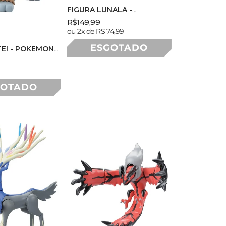
FIGURA LUNALA -
POKEMON - PLASTIC
Preço
Preço
R$149,99
MODEL KIT - BANDAI
Preço
ou 2x de R$ 74,99
normal
promocional
normal
ESGOTADO
TEI - POKEMON
MODEL KIT -
nal
GOTADO